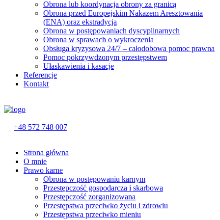
Obrona lub koordynacja obrony za granicą
Obrona przed Europejskim Nakazem Aresztowania
(ENA) oraz ekstradycją
Obrona w postępowaniach dyscyplinarnych
Obrona w sprawach o wykroczenia
Obsługa kryzysowa 24/7 – całodobowa pomoc prawna
Pomoc pokrzywdzonym przestępstwem
Ułaskawienia i kasacje
Referencje
Kontakt
+48 572 748 007
Strona główna
O mnie
Prawo karne
Obrona w postępowaniu karnym
Przestępczość gospodarcza i skarbowa
Przestępczość zorganizowana
Przestępstwa przeciwko życiu i zdrowiu
Przestępstwa przeciwko mieniu