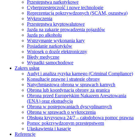
Przestępstwa narkotykowe
Cyberprzestępczość i nowe technologie
Reprezentacja pokrzywdzonych (SCAM, oszustwa)
Wykroczenia
Przestępstwa kryptowalutowe
Jazda na zakazie prowadzenia pojazdów
Jazda po alkoholu
Wstrzymanie wykonania kary
Posiadanie narkotyków
Wniosek o dozór elektroniczny
Błędy medyczne
Wypadki samochodowe
Zakres usług
Audyt i analiza ryzyka karnego (Criminal Compliance)
Konsultacje prawne i strategie obrony
Natychmiastowa obrona w sprawach karnych
Obrona lub koordynacja obrony za granicą
Obrona przed Europejskim Nakazem Aresztowania
(ENA) oraz ekstradycją
Obrona w postępowaniach dyscyplinarnych
Obrona w sprawach o wykroczenia
Obsługa kryzysowa 24/7 – całodobowa pomoc prawna
Pomoc pokrzywdzonym przestępstwem
Ułaskawienia i kasacje
Referencje