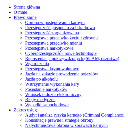
Strona główna
O mnie
Prawo karne
Obrona w postępowaniu karnym
Przestępczość gospodarcza i skarbowa
Przestępczość zorganizowana
Przestępstwa przeciwko życiu i zdrowiu
Przestępstwa przeciwko mieniu
Przestępstwa narkotykowe
Cyberprzestępczość i nowe technologie
Reprezentacja pokrzywdzonych (SCAM, oszustwa)
Wykroczenia
Przestępstwa kryptowalutowe
Jazda na zakazie prowadzenia pojazdów
Jazda po alkoholu
Wstrzymanie wykonania kary
Posiadanie narkotyków
Wniosek o dozór elektroniczny
Błędy medyczne
Wypadki samochodowe
Zakres usług
Audyt i analiza ryzyka karnego (Criminal Compliance)
Konsultacje prawne i strategie obrony
Natychmiastowa obrona w sprawach karnych