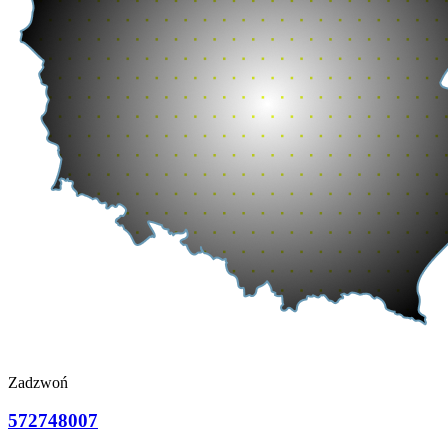
Zadzwoń
572748007