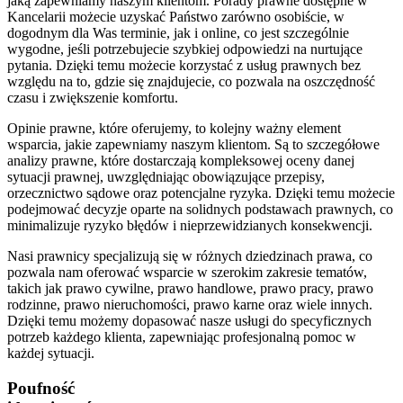
jaką zapewniamy naszym klientom. Porady prawne dostępne w
Kancelarii możecie uzyskać Państwo zarówno osobiście, w
dogodnym dla Was terminie, jak i online, co jest szczególnie
wygodne, jeśli potrzebujecie szybkiej odpowiedzi na nurtujące
pytania. Dzięki temu możecie korzystać z usług prawnych bez
względu na to, gdzie się znajdujecie, co pozwala na oszczędność
czasu i zwiększenie komfortu.
Opinie prawne, które oferujemy, to kolejny ważny element
wsparcia, jakie zapewniamy naszym klientom. Są to szczegółowe
analizy prawne, które dostarczają kompleksowej oceny danej
sytuacji prawnej, uwzględniając obowiązujące przepisy,
orzecznictwo sądowe oraz potencjalne ryzyka. Dzięki temu możecie
podejmować decyzje oparte na solidnych podstawach prawnych, co
minimalizuje ryzyko błędów i nieprzewidzianych konsekwencji.
Nasi prawnicy specjalizują się w różnych dziedzinach prawa, co
pozwala nam oferować wsparcie w szerokim zakresie tematów,
takich jak prawo cywilne, prawo handlowe, prawo pracy, prawo
rodzinne, prawo nieruchomości, prawo karne oraz wiele innych.
Dzięki temu możemy dopasować nasze usługi do specyficznych
potrzeb każdego klienta, zapewniając profesjonalną pomoc w
każdej sytuacji.
Poufność